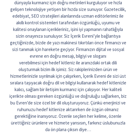
dünyayla kurmanız için doğru metinleri kurguluyor ve hızla
gelişen teknolojiye yetişen bir hızda size sunuyor. Gazetecilik,
edebiyat, SEO stratejileri alanlarında uzman editörlerimiz ile
akıllı kontrol sistemleri tarafından özgünlüğü, uyumu ve
kalitesi onaylanan içerikleriniz, işini iyi yapmanın rahatlığıyla
sizin onayınıza sunuluyor. Siz İçerik Evreni’yle bağlantıya
geçtiğinizde, bizde de yazı makinesi tıkırtıları önce firmanızı ve
sizi tanımak için harekete geçiyor. Firmanızın dijital ve sosyal
evrene en doğru mesajı, bilgiyi ve sloganı
verebilmesi için hedef kitleniz ile aranızdaki ortak dili
oluşturmak bizim ilk işimiz. Siz rakiplerinizden ürün ve
hizmetlerinizle sıyrılmak için çalışırken, İçerik Evreni de sizi üst
sıralara taşıyacak doğru dil ve bilgiyi kullanarak hedef kitlenizle
kalıcı, sağlam bir iletişim kurmanız için çalışıyor. Her kaliteli
içerikte olması gereken özgünlüğü ve doğruluğu sağlarken, biz
bu Evren’de size özel bir dil oluşturuyoruz. Çünkü enerjinizi ve
ruhunuzu hedef kitlenize aktarırken de özgün olmanız
gerektiğine inanıyoruz. Özenle seçilen her kelime, özenle
ürettiğiniz ürünlere ve hizmete yansısın, farkınız üslubunuzla
da ön plana çıksın diye…