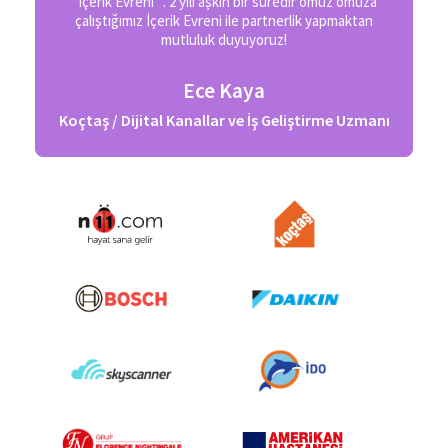
“İçerik Evreni” . 2 yılı aşkın bir süredir omuz omuza
çalıştığımız İçerik Evreni ile partnerlik yapmaktan
mutluluk duyuyoruz!
Ece Kaya
Koçtaş / Dijital Kanallar ve İş Geliştirme Uzmanı