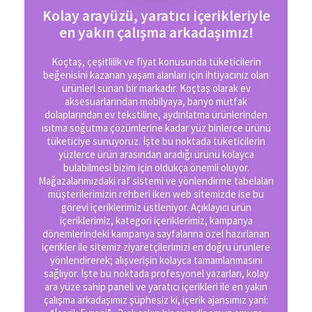
Kolay arayüzü, yaratıcı içerikleriyle
en yakın çalışma arkadaşımız!
Koçtaş, çeşitlilik ve fiyat konusunda tüketicilerin
beğenisini kazanan yaşam alanları için ihtiyacınız olan
ürünleri sunan bir markadır. Koçtaş olarak ev
n
aksesuarlarından mobilyaya, banyo mutfak
dolaplarından ev tekstiline, aydınlatma ürünlerinden
ısıtma soğutma çözümlerine kadar yüz binlerce ürünü
,
tüketiciye sunuyoruz. İşte bu noktada tüketicilerin
yüzlerce ürün arasından aradığı ürünü kolayca
bulabilmesi bizim için oldukça önemli oluyor.
Mağazalarımızdaki raf sistemi ve yönlendirme tabelaları
müşterilerimizin rehberi iken web sitemizde ise bu
görevi içeriklerimiz üstleniyor. Açıklayıcı ürün
içeriklerimiz, kategori içeriklerimiz, kampanya
dönemlerindeki kampanya sayfalarına özel hazırlanan
ı
içerikler ile sitemiz ziyaretçilerimizi en doğru ürünlere
r
yönlendirerek; alışverişin kolayca tamamlanmasını
sağlıyor. İşte bu noktada profesyonel yazarları, kolay
ara yüze sahip paneli ve yaratıcı içerikleri ile en yakın
çalışma arkadaşımız şüphesiz ki, içerik ajansımız yani: