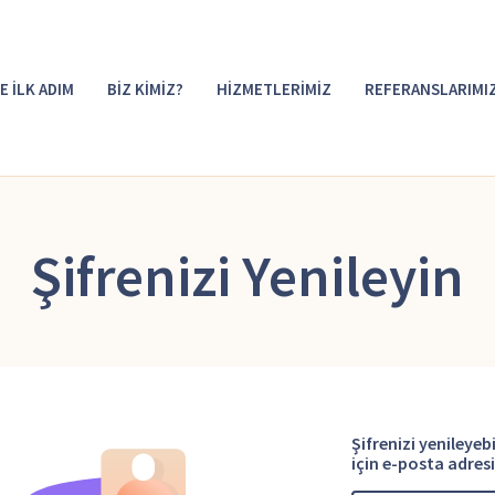
E İLK ADIM
BİZ KİMİZ?
HİZMETLERİMİZ
REFERANSLARIMI
Şifrenizi Yenileyin
Şifrenizi yenileye
için e-posta adresi